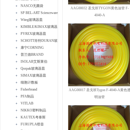
NASCO无菌袋
AAG00032 圣戈班TYGON黄色油管 F-
SP BEL-ART Scienceware
4040-A
Witeg玻璃器皿
KIMBLE/KIMAX玻璃器皿
PYREX玻璃器皿
SCHOTT肖特DURAN玻璃器皿
康宁CORNING
普兰德BRAND
ISOLAB艾斯莱伯
Qorpak玻璃器皿
SIMAX玻璃器皿
细胞计数板
Fisherbrand
AAG00017 圣戈班Tygon F-4040-A黄色
PFA制品
明油管
VITLAB
NIKKO塑料制品
KAUTEX考泰斯
FURUPLA喷壶