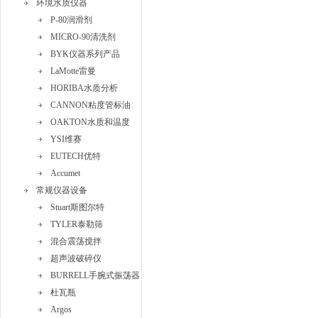
环境水质仪器
P-80润滑剂
MICRO-90清洗剂
BYK仪器系列产品
LaMotte雷曼
HORIBA水质分析
CANNON粘度管标油
OAKTON水质和温度
YSI维赛
EUTECH优特
Accumet
常规仪器设备
Stuart斯图尔特
TYLER泰勒筛
混合震荡搅拌
超声波破碎仪
BURRELL手腕式振荡器
杜瓦瓶
Argos