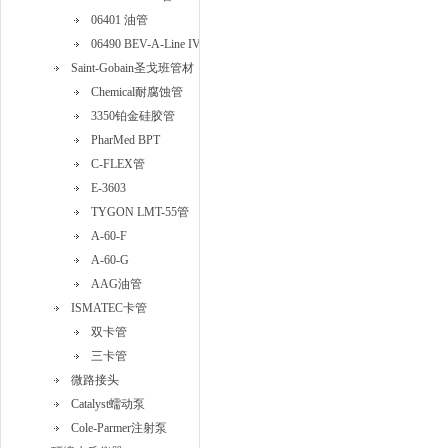
06401 油管
06490 BEV-A-Line IV管
Saint-Gobain圣戈班管材
Chemical耐腐蚀管
3350铂金硅胶管
PharMed BPT
C-FLEX管
E-3603
TYGON LMT-55管
A-60-F
A-60-G
AAG油管
ISMATEC卡管
双卡管
三卡管
微路接头
Catalyst蠕动泵
Cole-Parmer注射泵