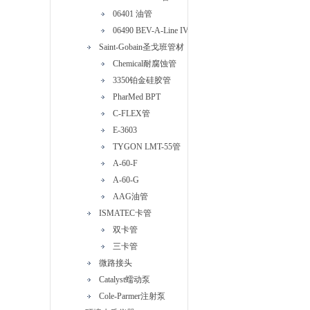
06401 油管
06490 BEV-A-Line IV管
Saint-Gobain圣戈班管材
Chemical耐腐蚀管
3350铂金硅胶管
PharMed BPT
C-FLEX管
E-3603
TYGON LMT-55管
A-60-F
A-60-G
AAG油管
ISMATEC卡管
双卡管
三卡管
微路接头
Catalyst蠕动泵
Cole-Parmer注射泵