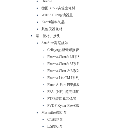
Drierite
德国Bürkle实验室耗材
WHEATON玻璃器皿
Kartell塑料制品
其他仪器耗材
泵、管材、接头
SaniSure赛尼舒尔
Cellgyn热塑管焊接管
Pharma-Clear® LH系列铂金硅胶管
Pharma-Clear® 65系列铂金硅胶管
Pharma-Clear ® R系列带编织加强型铂金硅胶管
Pharma-LineTM I系列热塑性硫化橡胶(TPV)管
Fluor-A-Pure FEP氟塑料管
PFA（HP）超高纯度PFA管
PTFE聚四氟乙烯管
PVDF Kynar-Flex®聚偏二氟乙烯管
Masterflex蠕动泵
C/L蠕动泵
L/S蠕动泵