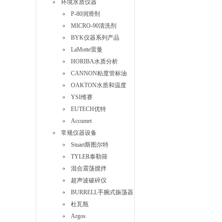
环境水质仪器
P-80润滑剂
MICRO-90清洗剂
BYK仪器系列产品
LaMotte雷曼
HORIBA水质分析
CANNON粘度管标油
OAKTON水质和温度
YSI维赛
EUTECH优特
Accumet
常规仪器设备
Stuart斯图尔特
TYLER泰勒筛
混合震荡搅拌
超声波破碎仪
BURRELL手腕式振荡器
杜瓦瓶
Argos