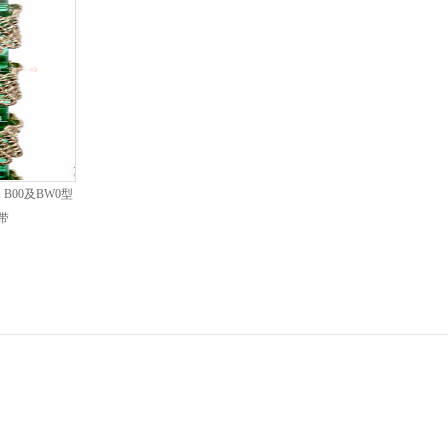
EX B00及BW0型
带