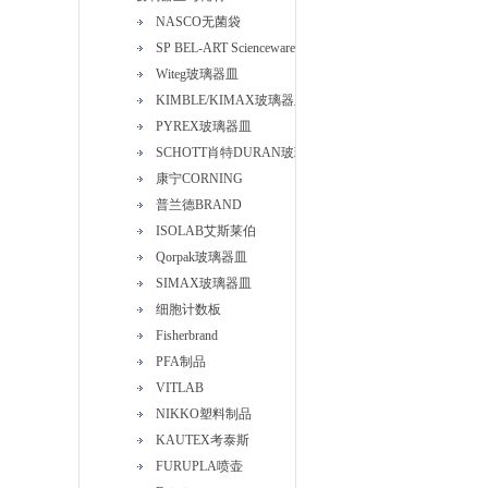
NASCO无菌袋
SP BEL-ART Scienceware
Witeg玻璃器皿
KIMBLE/KIMAX玻璃器皿
PYREX玻璃器皿
SCHOTT肖特DURAN玻璃器皿
康宁CORNING
普兰德BRAND
ISOLAB艾斯莱伯
Qorpak玻璃器皿
SIMAX玻璃器皿
细胞计数板
Fisherbrand
PFA制品
VITLAB
NIKKO塑料制品
KAUTEX考泰斯
FURUPLA喷壶