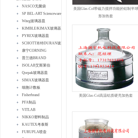
NASCO无菌袋
美国Glas-Col带磁力搅拌功能的铝制半
SP BEL-ART Scienceware
形加热套
Witeg玻璃器皿
KIMBLE/KIMAX玻璃器皿
PYREX玻璃器皿
SCHOTT肖特DURAN玻璃器皿
康宁CORNING
普兰德BRAND
ISOLAB艾斯莱伯
Qorpak玻璃器皿
SIMAX玻璃器皿
细胞计数板
Fisherbrand
美国Glas-Col高温铝质硬壳加热套
PFA制品
VITLAB
NIKKO塑料制品
KAUTEX考泰斯
FURUPLA喷壶