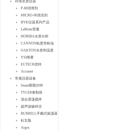
环境水质仪器
P-80润滑剂
MICRO-90清洗剂
BYK仪器系列产品
LaMotte雷曼
HORIBA水质分析
CANNON粘度管标油
OAKTON水质和温度
YSI维赛
EUTECH优特
Accumet
常规仪器设备
Stuart斯图尔特
TYLER泰勒筛
混合震荡搅拌
超声波破碎仪
BURRELL手腕式振荡器
杜瓦瓶
Argos