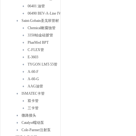
06401 油管
06490 BEV-A-Line IV管
Saint-Gobain圣戈班管材
Chemical耐腐蚀管
3350铂金硅胶管
PharMed BPT
C-FLEX管
E-3603
TYGON LMT-55管
A-60-F
A-60-G
AAG油管
ISMATEC卡管
双卡管
三卡管
微路接头
Catalyst蠕动泵
Cole-Parmer注射泵