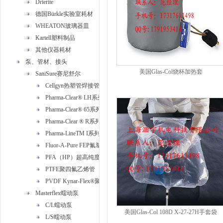
Drierite
德国Bürkle实验室耗材
WHEATON玻璃器皿
Kartell塑料制品
其他仪器耗材
泵、管材、接头
美国Glas-Col烧杯加热套
SaniSure赛尼舒尔
Cellgyn热塑管焊接管
Pharma-Clear® LH系列铂金硅胶管
Pharma-Clear® 65系列铂金硅胶管
Pharma-Clear ® R系列带编织加强型铂金硅胶管
Pharma-LineTM I系列热塑性硫化橡胶(TPV)管
Fluor-A-Pure FEP氟塑料管
PFA（HP）超高纯度PFA管
PTFE聚四氟乙烯管
PVDF Kynar-Flex®聚偏二氟乙烯管
Masterflex蠕动泵
C/L蠕动泵
美国Glas-Col 108D X-27-27H手套袋
L/S蠕动泵