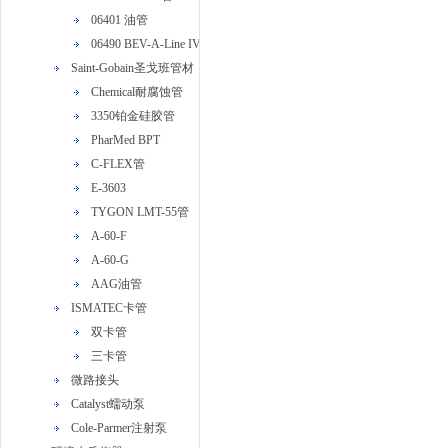
06401 油管
06490 BEV-A-Line IV管
Saint-Gobain圣戈班管材
Chemical耐腐蚀管
3350铂金硅胶管
PharMed BPT
C-FLEX管
E-3603
TYGON LMT-55管
A-60-F
A-60-G
AAG油管
ISMATEC卡管
双卡管
三卡管
微路接头
Catalyst蠕动泵
Cole-Parmer注射泵