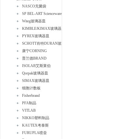
NASCO无菌袋
SP BEL-ART Scienceware
Witeg玻璃器皿
KIMBLE/KIMAX玻璃器皿
PYREX玻璃器皿
SCHOTT肖特DURAN玻璃器皿
康宁CORNING
普兰德BRAND
ISOLAB艾斯莱伯
Qorpak玻璃器皿
SIMAX玻璃器皿
细胞计数板
Fisherbrand
PFA制品
VITLAB
NIKKO塑料制品
KAUTEX考泰斯
FURUPLA喷壶