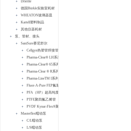
Drierite
德国Bürkle实验室耗材
WHEATON玻璃器皿
Kartell塑料制品
其他仪器耗材
泵、管材、接头
SaniSure赛尼舒尔
Cellgyn热塑管焊接管
Pharma-Clear® LH系列铂金硅胶管
Pharma-Clear® 65系列铂金硅胶管
Pharma-Clear ® R系列带编织加强型铂金硅胶管
Pharma-LineTM I系列热塑性硫化橡胶(TPV)管
Fluor-A-Pure FEP氟塑料管
PFA（HP）超高纯度PFA管
PTFE聚四氟乙烯管
PVDF Kynar-Flex®聚偏二氟乙烯管
Masterflex蠕动泵
C/L蠕动泵
L/S蠕动泵