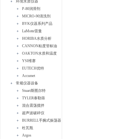
环境水质仪器
P-80润滑剂
MICRO-90清洗剂
BYK仪器系列产品
LaMotte雷曼
HORIBA水质分析
CANNON粘度管标油
OAKTON水质和温度
YSI维赛
EUTECH优特
Accumet
常规仪器设备
Stuart斯图尔特
TYLER泰勒筛
混合震荡搅拌
超声波破碎仪
BURRELL手腕式振荡器
杜瓦瓶
Argos