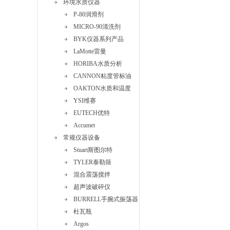
环境水质仪器
P-80润滑剂
MICRO-90清洗剂
BYK仪器系列产品
LaMotte雷曼
HORIBA水质分析
CANNON粘度管标油
OAKTON水质和温度
YSI维赛
EUTECH优特
Accumet
常规仪器设备
Stuart斯图尔特
TYLER泰勒筛
混合震荡搅拌
超声波破碎仪
BURRELL手腕式振荡器
杜瓦瓶
Argos