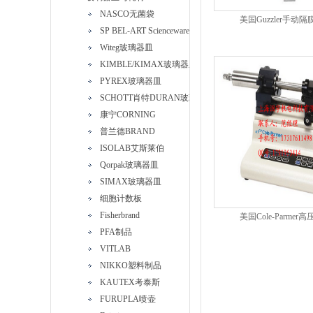
NASCO无菌袋
美国Guzzler手动
SP BEL-ART Scienceware
Witeg玻璃器皿
KIMBLE/KIMAX玻璃器皿
PYREX玻璃器皿
SCHOTT肖特DURAN玻璃器皿
康宁CORNING
普兰德BRAND
ISOLAB艾斯莱伯
Qorpak玻璃器皿
SIMAX玻璃器皿
细胞计数板
Fisherbrand
美国Cole-Parmer
PFA制品
VITLAB
NIKKO塑料制品
KAUTEX考泰斯
FURUPLA喷壶