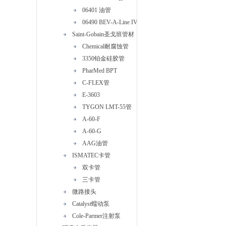
06401 油管
06490 BEV-A-Line IV管
Saint-Gobain圣戈班管材
Chemical耐腐蚀管
3350铂金硅胶管
PharMed BPT
C-FLEX管
E-3603
TYGON LMT-55管
A-60-F
A-60-G
AAG油管
ISMATEC卡管
双卡管
三卡管
微路接头
Catalyst蠕动泵
Cole-Parmer注射泵