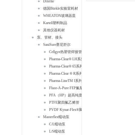
Drierite
德国Bürkle实验室耗材
WHEATON玻璃器皿
Kartell塑料制品
其他仪器耗材
泵、管材、接头
SaniSure赛尼舒尔
Cellgyn热塑管焊接管
Pharma-Clear® LH系列铂金硅胶管
Pharma-Clear® 65系列铂金硅胶管
Pharma-Clear ® R系列带编织加强型铂金硅胶管
Pharma-LineTM I系列热塑性硫化橡胶(TPV)管
Fluor-A-Pure FEP氟塑料管
PFA（HP）超高纯度PFA管
PTFE聚四氟乙烯管
PVDF Kynar-Flex®聚偏二氟乙烯管
Masterflex蠕动泵
C/L蠕动泵
L/S蠕动泵